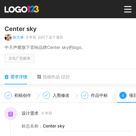
首页
Center sky
陈大琳
5 年前
访问了这个项目
选择套餐→
中天声耀旗下音响品牌Center sky的logo。
文化广告媒体
LOGO案例
需求详情
投稿作品
(
22
)
商标版权
初稿创作
入围修改
作品中标
项
4
LOGO
设计需求
6 年前
登录 / 注册
标志名称
：
Center sky