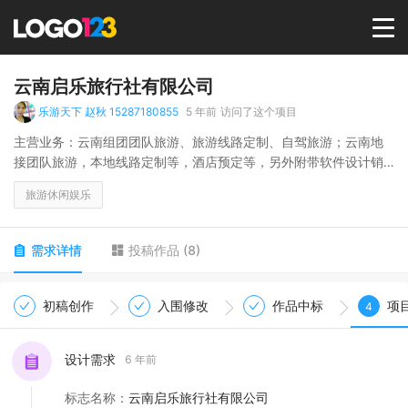
首页
云南启乐旅行社有限公司
乐游天下 赵秋 15287180855
5 年前
访问了这个项目
选择套餐→
主营业务：云南组团团队旅游、旅游线路定制、自驾旅游；云南地
接团队旅游，本地线路定制等，酒店预定等，另外附带软件设计销
售等业务
LOGO案例
旅游休闲娱乐
商标版权
需求详情
投稿作品
(
8
)
LOGO
初稿创作
入围修改
作品中标
项
4
登录 / 注册
设计需求
6 年前
标志名称
：
云南启乐旅行社有限公司