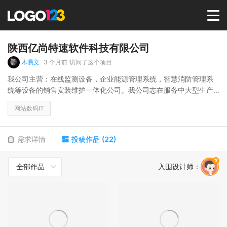
首页
陕西亿尚特速软件科技有限公司
木易文
3 个月前
访问了这个项目
选择套餐→
我公司主营：在线监测设备，企业能源管理系统，智慧消防管理系
统等设备的销售安装维护一体化公司。我公司志在服务中大型生产
型企业！
LOGO案例
网站数码IT
商标版权
需求详情
投稿作品
(
22
)
全部作品
入围设计师
：
LOGO
登录 / 注册