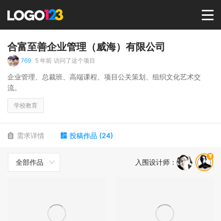
首页
合富至善企业管理（威海）有限公司
769
5 年前
访问了这个项目
选择套餐→
企业管理、总裁班、高端课程、项目公关策划、组织文化艺术交
流。
LOGO案例
学校教育
商标版权
需求详情
投稿作品
(
24
)
全部作品
入围设计师
：
LOGO
登录 / 注册