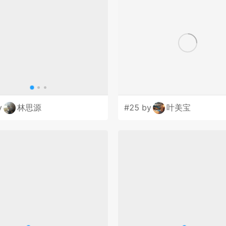
y
林思源
#25 by
叶美宝