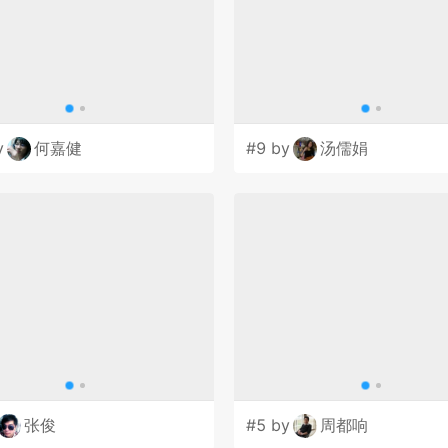
y
何嘉健
#9 by
汤儒娟
张俊
#5 by
周都响