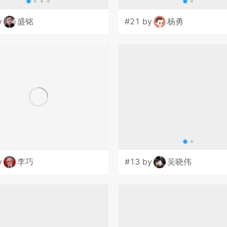
y
盛铭
#21 by
杨勇
y
李巧
#13 by
吴晓伟