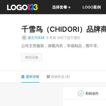
选择套餐→
LOGO案例
千雪鸟（CHIDORI）品牌
雇
雇主70828
5 年前
访问了这个项目
公司主营服装，保暖内衣，羊绒制品，围巾等。
物流运输
需求详情
投稿作品
(
5
)
初稿创作