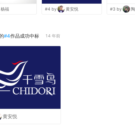
杨福
#4 by
黄安悦
#3 by
陶
的
#
4
作品成功中标
14 年前
黄安悦