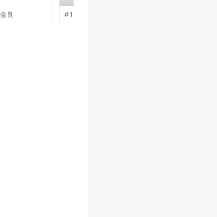
金良
#1 by
刘琦