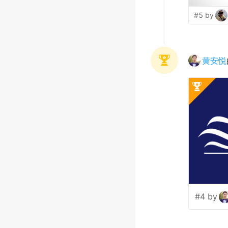
#5 by
黄安悦
#4 by