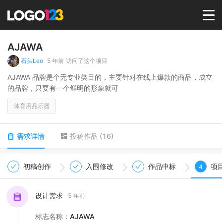
首页
AJAWA
石头Leo
5 年前
访问了这个项目
选择套餐→
AJAWA 品牌是个无专业类目的，主要针对在线上爆款的商品，成立
的品牌，只要有一个鲜明的形象就可
LOGO案例
体育用品乐器
商标版权
需求详情
投稿作品
(
16
)
LOGO
初稿创作
入围修改
作品中标
项
4
登录 / 注册
设计需求
5 年前
标志名称
：
AJAWA