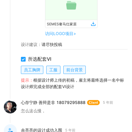
SEMES奢马仕家居
访问LOGO项目>
设计建议
：
请尽快投稿
所选配套VI
员工胸牌
工服
前台背景
提示：
根据设计师上传的初稿，雇主将最终选择一名中标
设计师完成全部的配套VI设计
心存宁静 善辩是非 18079295888
5 年前
怎么这么慢，
余亮亮的设计成功入围
5 年前