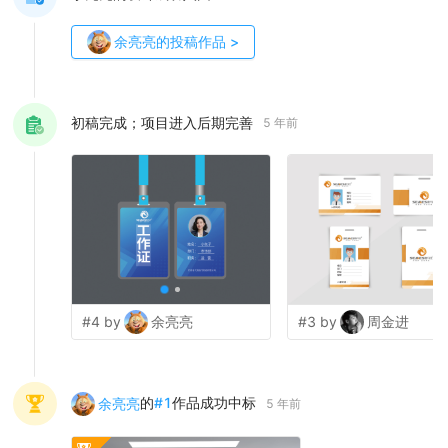
余亮亮
的投稿作品
>
初稿完成；项目进入后期完善
5 年前
#4 by
余亮亮
#3 by
周金进
的
#
1
作品成功中标
余亮亮
5 年前