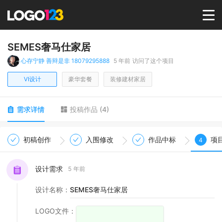
首页
SEMES奢马仕家居
心存宁静 善辩是非 18079295888
5 年前
访问了这个项目
选择套餐→
VI设计
豪华套餐
装修建材家居
LOGO案例
需求详情
投稿作品
(
4
)
商标版权
初稿创作
入围修改
作品中标
项
4
LOGO
设计需求
5 年前
设计名称
：
SEMES奢马仕家居
登录 / 注册
LOGO文件
：