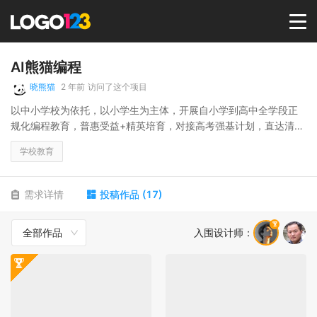
首页
AI熊猫编程
晓熊猫
2 年前
访问了这个项目
选择套餐→
以中小学校为依托，以小学生为主体，开展自小学到高中全学段正
规化编程教育，普惠受益+精英培育，对接高考强基计划，直达清北
名校。为中国人工智能产业和科技强国战略培育研究型精英人才。
LOGO案例
学校教育
商标版权
需求详情
投稿作品
(
17
)
全部作品
入围设计师
：
LOGO
登录 / 注册