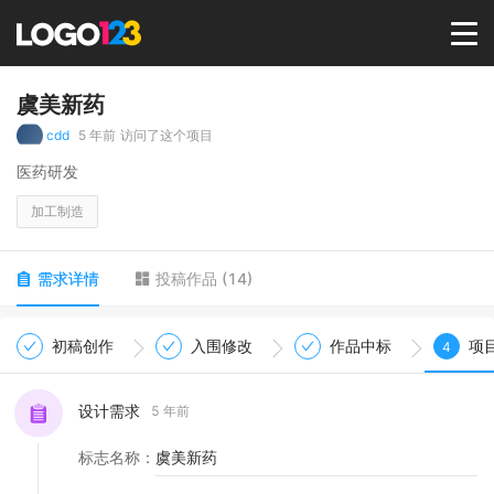
首页
虞美新药
cdd
5 年前
访问了这个项目
选择套餐→
医药研发
加工制造
LOGO案例
需求详情
投稿作品
(
14
)
商标版权
初稿创作
入围修改
作品中标
项
4
LOGO
设计需求
5 年前
登录 / 注册
标志名称
：
虞美新药