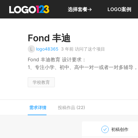
选择套餐→
LOGO案例
Fond 丰迪
L
logo48365
3 年前
访问了这个项目
Fond 丰迪教育 设计要求：
1、专注小学、初中、高中一对一或者一对多辅导
2、英文名称：Fond Education; 汉语：丰迪教育
3、有爱心，放飞梦想；颜色：高贵 厚重 鲜艳 轻快
学校教育
4、不论是汉字（丰迪）或者英文（fond），设
5、 设计大气，有国际化的视野
需求详情
投稿作品
(
22
)
初稿创作