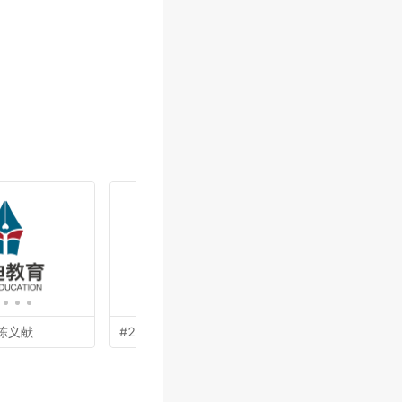
陈义献
#21 by
余亮亮
#19 by
黄