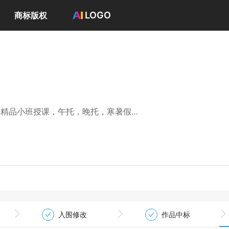
LOGO
商标版权
首页
选择套餐→
LOGO案例
商标版权
LOGO
登录 / 注册
，精品小班授课，午托，晚托，寒暑假班
 好记
计效果要有层次感，立体感强
入围修改
作品中标