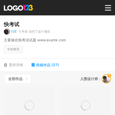
首页
快考试
刘军
5 年前
访问了这个项目
选择套餐→
主要做在线考试试题 www.examk.com
学校教育
LOGO案例
需求详情
投稿作品
(
27
)
商标版权
全部作品
入围设计师
：
LOGO
登录 / 注册