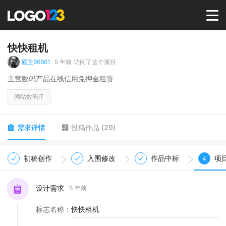
首页
快快租机
雇主66661
5 年前
访问了这个项目
选择套餐→
主营数码产品在线信用免押金租赁
网站数码IT
LOGO案例
需求详情
投稿作品
(
29
)
商标版权
初稿创作
入围修改
作品中标
项
4
LOGO
设计需求
5 年前
登录 / 注册
标志名称
：
快快租机