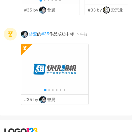
#35 by
曾翼
#33 by
梁宗龙
的
#
35
作品成功中标
曾翼
5 年前
#35 by
曾翼