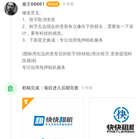
雇主66661
5 年前
修改意见：
1、快字取消变形
2、租字左边现在的变形有点像向下的箭头，需要改一下设
计，要有科技的感觉。
3、下面英文换成：专注信用免押租机服务
(图标用右边的变形后的租字)快快租(突出租字,变形提现科
技感)机
专注信用免押租机服务
初稿完成；项目进入后期完善
5 年前