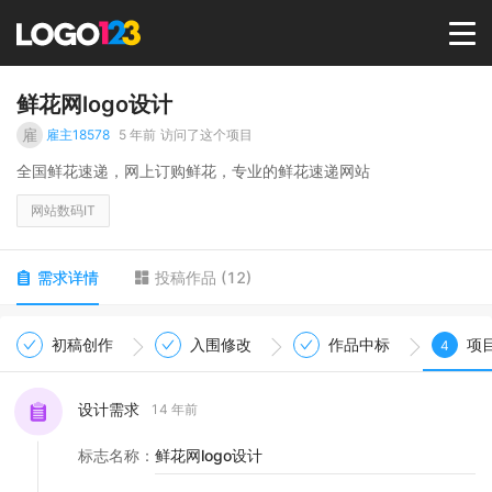
首页
鲜花网logo设计
雇
雇主18578
5 年前
访问了这个项目
选择套餐→
全国鲜花速递，网上订购鲜花，专业的鲜花速递网站
网站数码IT
LOGO案例
需求详情
投稿作品
(
12
)
商标版权
初稿创作
入围修改
作品中标
项
4
LOGO
设计需求
14 年前
登录 / 注册
标志名称
：
鲜花网logo设计