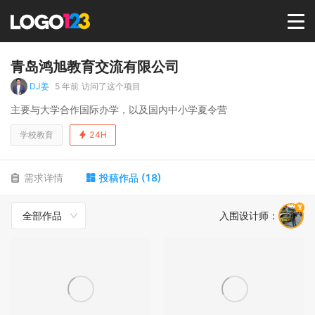
首页
青岛鸿旭教育交流有限公司
DJ姜
5 年前
访问了这个项目
选择套餐→
主要与大学合作国际办学，以及国内中小学夏令营
学校教育
24H
LOGO案例
需求详情
投稿作品
(
18
)
商标版权
全部作品
入围设计师
：
LOGO
登录 / 注册