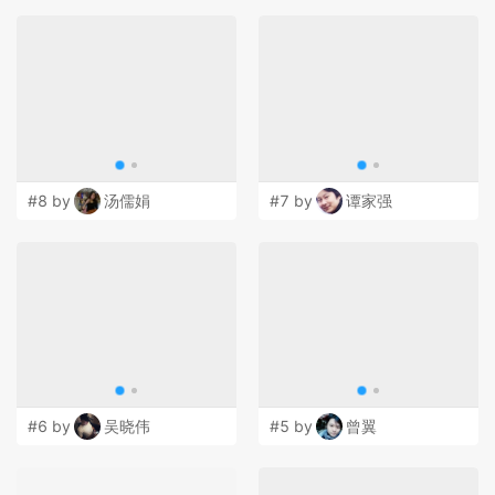
#8 by
汤儒娟
#7 by
谭家强
#6 by
吴晓伟
#5 by
曾翼