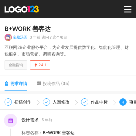
首页
B+WORK 善客达
宝藏汤圆
3 年前
访问了这个项目
选择套餐→
互联网2B企业服务平台，为企业发展提供数字化、智能化管理、财
税服务、市场营销、调研咨询等。
LOGO案例
金融咨询
24H
商标版权
需求详情
投稿作品
(
35
)
LOGO
初稿创作
入围修改
作品中标
项
4
登录 / 注册
设计需求
5 年前
标志名称
：
B+WORK 善客达