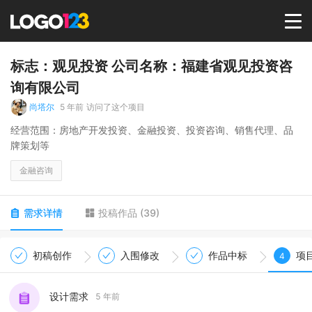
首页
标志：观见投资 公司名称：福建省观见投资咨
询有限公司
选择套餐→
尚塔尔
5 年前
访问了这个项目
经营范围：房地产开发投资、金融投资、投资咨询、销售代理、品
牌策划等
LOGO案例
金融咨询
商标版权
需求详情
投稿作品
(
39
)
LOGO
初稿创作
入围修改
作品中标
项
4
登录 / 注册
设计需求
5 年前