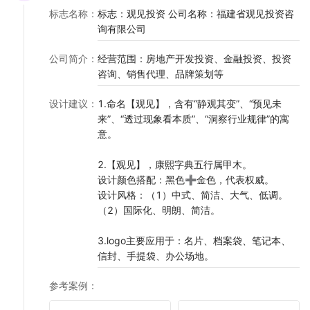
标志名称
：
标志：观见投资 公司名称：福建省观见投资咨
询有限公司
公司简介
：
经营范围：房地产开发投资、金融投资、投资
咨询、销售代理、品牌策划等
设计建议
：
1.命名【观见】，含有“静观其变”、“预见未
来”、“透过现象看本质”、“洞察行业规律”的寓
意。
2.【观见】，康熙字典五行属甲木。
设计颜色搭配：黑色➕金色，代表权威。
设计风格：（1）中式、简洁、大气、低调。
（2）国际化、明朗、简洁。
3.logo主要应用于：名片、档案袋、笔记本、
信封、手提袋、办公场地。
参考案例
：