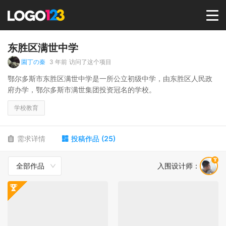
首页
东胜区满世中学
園丁の秦
3 年前
访问了这个项目
选择套餐→
鄂尔多斯市东胜区满世中学是一所公立初级中学，由东胜区人民政
府办学，鄂尔多斯市满世集团投资冠名的学校。
LOGO案例
学校教育
商标版权
需求详情
投稿作品
(
25
)
全部作品
入围设计师
：
LOGO
登录 / 注册