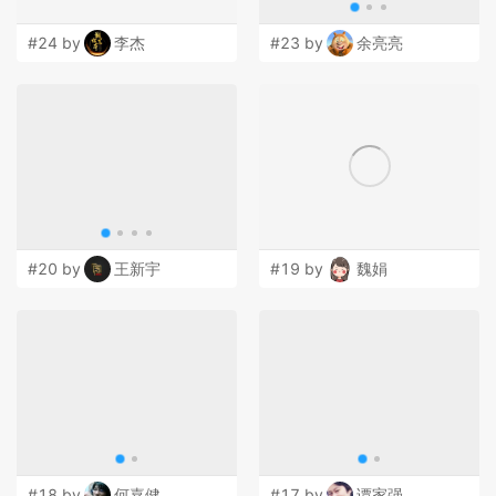
#24 by
李杰
#23 by
余亮亮
#20 by
王新宇
#19 by
魏娟
#18 by
何嘉健
#17 by
谭家强