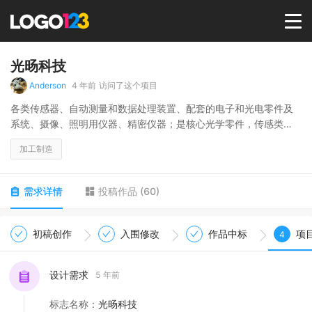
首页
光旸科技
Anderson
4 年前
访问了这个项目
选择套餐→
各类传感器、自动测量和数据处理装置、配套的电子和光电零件及
系统、摄像、照明用仪器、精密仪器；是核心光学零件，传感类
的，高端高精度产品一类产品
LOGO案例
加工制造
商标版权
需求详情
投稿作品
(
60
)
LOGO
初稿创作
入围修改
作品中标
项
4
登录 / 注册
设计需求
5 年前
标志名称
：
光旸科技