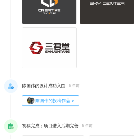
陈国伟的设计成功入围
5 年前
陈国伟
的投稿作品
>
初稿完成；项目进入后期完善
5 年前