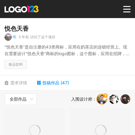
首页
悦色天香
明
5 年前
访问了这个项目
选择套餐→
"悦色天香“是自注册的43类商标，应用在奶茶店的连锁经营上。现
在需要设计"悦色天香“商标的logo图标，这个图标，应用在招牌，封
口膜，打包袋，工衣等方面。宣传口号为：“enjoy your life”
LOGO案例
食品饮料
商标版权
需求详情
投稿作品
(
47
)
全部作品
入围设计师
：
LOGO
登录 / 注册