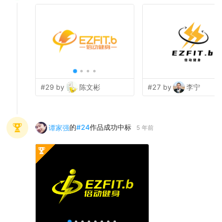
#29 by
陈文彬
#27 by
李宁
的
#
24
作品成功中标
谭家强
5 年前