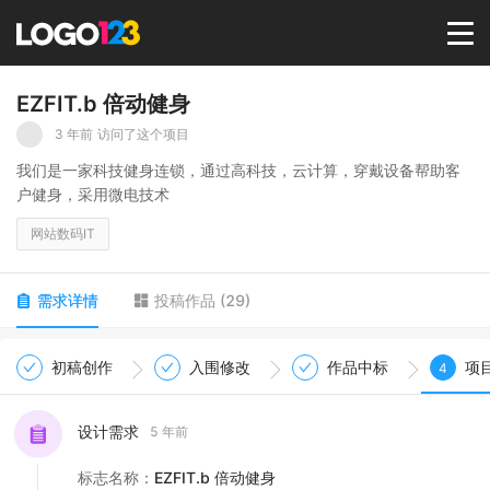
首页
EZFIT.b 倍动健身
3 年前
访问了这个项目
选择套餐→
我们是一家科技健身连锁，通过高科技，云计算，穿戴设备帮助客
户健身，采用微电技术
LOGO案例
网站数码IT
商标版权
需求详情
投稿作品
(
29
)
LOGO
初稿创作
入围修改
作品中标
项
4
登录 / 注册
设计需求
5 年前
标志名称
：
EZFIT.b 倍动健身