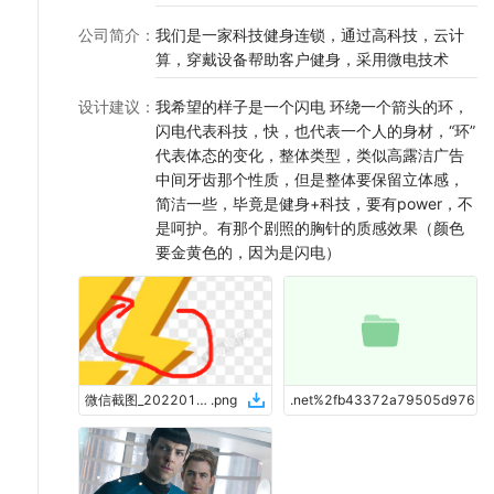
公司简介
：
我们是一家科技健身连锁，通过高科技，云计
算，穿戴设备帮助客户健身，采用微电技术
设计建议
：
我希望的样子是一个闪电 环绕一个箭头的环，
闪电代表科技，快，也代表一个人的身材，“环”
代表体态的变化，整体类型，类似高露洁广告
中间牙齿那个性质，但是整体要保留立体感，
简洁一些，毕竟是健身+科技，要有power，不
是呵护。有那个剧照的胸针的质感效果（颜色
要金黄色的，因为是闪电）
微信截图_20220122210758
.
png
b43372a79505d97679761c
.
net%2fb43372a79505d97679