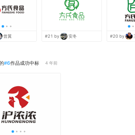
曾翼
#21 by
安冬
#20 by
的
#
6
作品成功中标
4 年前