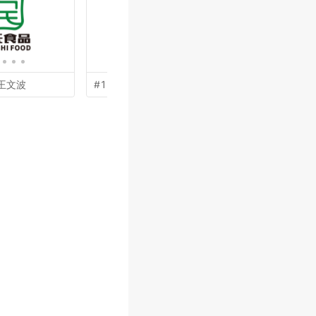
王文波
#19 by
余亮亮
#18 by
李