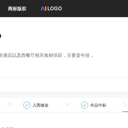
LOGO
商标版权
首页
选择套餐→
o
LOGO案例
商标版权
LOGO
等酒店以及西餐厅相关食材供应，主要是牛排，
登录 / 注册
入围修改
作品中标