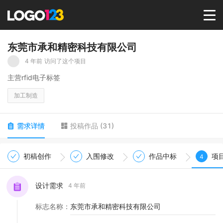
首页
东莞市承和精密科技有限公司
4 年前
访问了这个项目
选择套餐→
主营rfid电子标签
加工制造
LOGO案例
需求详情
投稿作品
(
31
)
商标版权
初稿创作
入围修改
作品中标
项
4
LOGO
设计需求
4 年前
登录 / 注册
标志名称
：
东莞市承和精密科技有限公司