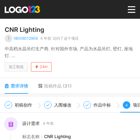
首页
CNR Lighting
1
18006012906
4 年前
访问了这个项目
选择套餐→
中高档水晶吊灯生产商. 针对国外市场. 产品为水晶吊灯, 壁灯, 座地
灯.
设计受众国外代理商. 设计师. 零售商
LOGO案例
加工制造
24H
商标版权
需求详情
投稿作品
(
31
)
LOGO
初稿创作
入围修改
作品中标
项
4
登录 / 注册
设计需求
4 年前
标志名称
：
CNR Lighting