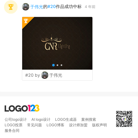
的
#
20
作品成功中标
于伟光
4 年前
#20 by
于伟光
公司logo设计
AI logo设计
LOGO生成器
案例搜索
LOGO投票
常见问题
LOGO博客
设计师加盟
版权声明
服务合同