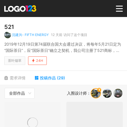
首页
521
沈建兴- FIFTH ENERGY
12 天前
访问了这个项目
选择套餐→
2019年12月19日第74届联合国大会通过决议，将每年5月21日定为
“国际茶日”，应“国际茶日”确立之契机，我公司注册了521商标，并
以弘扬中国茶文化为使命，刺激茶叶消费活力，促进茶产业健康发
LOGO案例
茶叶烟草
24H
展己任，深挖521品牌潜力，成就521品牌价值.......
商标版权
需求详情
投稿作品
(
29
)
全部作品
入围设计师
：
LOGO
登录 / 注册