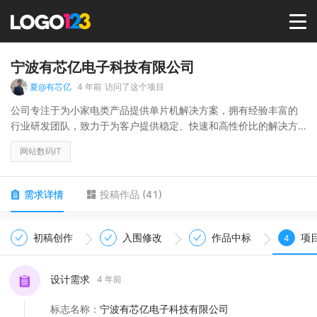
首页
宁波有芯亿电子科技有限公司
夏@有芯亿
4 年前
访问了这个项目
选择套餐→
公司专注于为小家电类产品提供单片机解决方案，拥有经验丰富的
行业研发团队，致力于为客户提供稳定、快速和高性价比的解决方
案，产品广泛应用于LED照明、灯饰灯串、小家电、美容、美发、按
LOGO案例
网站数码IT
摩仪、剃须刀、电推剪等个人护理类产品。
商标版权
需求详情
投稿作品
(
41
)
LOGO
初稿创作
入围修改
作品中标
项
4
登录 / 注册
设计需求
4 年前
标志名称
：
宁波有芯亿电子科技有限公司