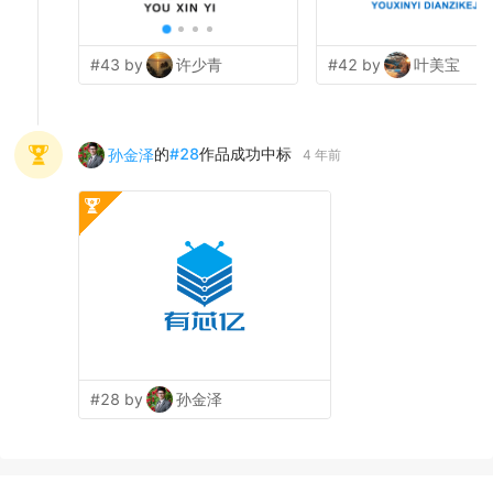
#43 by
许少青
#42 by
叶美宝
的
#
28
作品成功中标
孙金泽
4 年前
#28 by
孙金泽