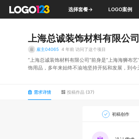
选择套餐→
LOGO案例
上海总诚装饰材料有限公司l
雇
雇主04065
4 年前
访问了这个项目
“上海总诚装饰材料有限公司”前身是“上海海狮布艺
饰用品，多年来始终不渝地坚持开拓和发展，到今
基础开发了各类酒店、公寓、别墅的提花、色 织
院的病床隔帘、大单、被套，具备防火、防燃、防
求。业绩遍及全 国各地，并获得用户的一致好评。
需求详情
投稿作品
(
37
)
现上海总诚装饰材料有限公司已成为窗饰行业中领
业务范围：销售建筑材料，橡胶制品，服装辅料，
具；工业产品设计，电脑图文设计制作，建筑装饰
初稿创作
增值电信、金融业务），从事货物及技术的进出口