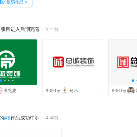
伟
的投稿作品
>
；项目进入后期完善
4 年前
唐兆波
#39 by
马丞
#36 by
的
#
5
作品成功中标
4 年前