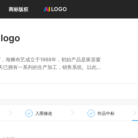
LOGO
商标版权
首页
选择套餐→
ogo
LOGO案例
商标版权
LOGO
”，海狮布艺成立于1988年，初始产品是家居窗
登录 / 注册
天已拥有一系列的生产加工，销售系统。以此为
、装饰布床上用品、沙发布艺、电动卷帘及各类医
潮、防紫外线、耐磨、耐洗，不褪色等特殊要
先品牌。
针纺织品，日用百货，五金交电，家用电器，家
装修建设工程设计与施工，电子商务（不得从事
入围修改
作品中标
业务。