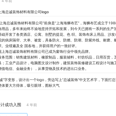
4 年前
上海总诚装饰材料有限公司logo
“上海总诚装饰材料有限公司”前身是“上海海狮布艺”，海狮布艺成立于19
饰用品，多年来始终不渝地坚持开拓和发展，到今天已拥有一系列的生产
基础开发了各类酒店、公寓、别墅的提花、色 织、装饰布床上用品、沙发
院的病床隔帘、大单、被套，具备防火、防燃、防潮、防紫外线、耐磨、
求。业绩遍及全 国各地，并获得用户的一致好评。
现上海总诚装饰材料有限公司已成为窗饰行业中领先品牌。
业务范围：销售建筑材料，橡胶制品，服装辅料，针纺织品，日用百货，
具；工业产品设计，电脑图文设计制作，建筑装饰装修建设工程设计与施
增值电信、金融业务），从事货物及技术的进出口业务。
”诚“字变形，设计出一个logo，旁边写上”总诚装饰“中文艺术字，下面打
整体要大方得体，吸引眼球，图标大气
设计成功入围
4 年前