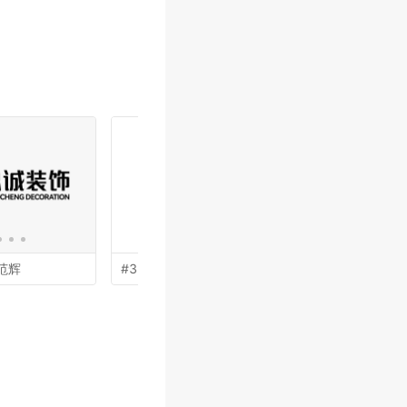
范辉
#35 by
李宁
#33 by
安