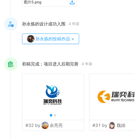
图片5
.
png
孙永炼的设计成功入围
4 年前
孙永炼
的投稿作品
>
初稿完成；项目进入后期完善
4 年前
#32 by
余亮亮
#31 by
魏娟