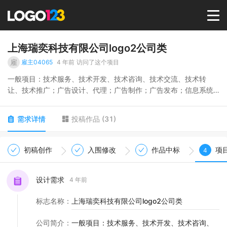
首页
上海瑞奕科技有限公司logo2公司类
雇
雇主04065
4 年前
访问了这个项目
选择套餐→
一般项目：技术服务、技术开发、技术咨询、技术交流、技术转
让、技术推广；广告设计、代理；广告制作；广告发布；信息系统
集成服务；互联网销售（除销售需要许可的商品）；电子产品销
LOGO案例
售；工艺美术品及礼仪用品销售（象牙及其制品除外）；计算机软
需求详情
投稿作品
(
31
)
硬件及辅助设备零售；企业管理咨询；认证咨询；社会经济咨询服
务；工程技术服务（规划管理、勘察、设计、监理除外）；专业设
商标版权
计服务；健康咨询服务（不含诊疗服务）。（除依法须经批准的项
初稿创作
入围修改
作品中标
项
4
目外，凭营业执照依法自主开展经营活动）
LOGO
设计需求
4 年前
登录 / 注册
标志名称
：
上海瑞奕科技有限公司logo2公司类
公司简介
：
一般项目：技术服务、技术开发、技术咨询、