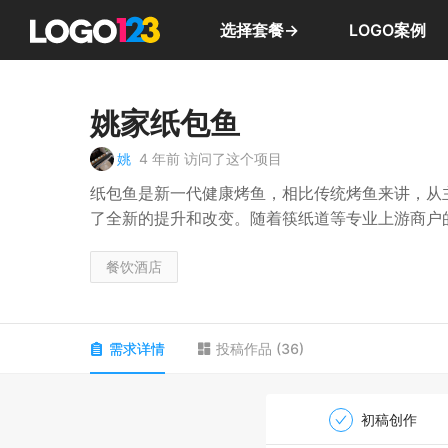
选择套餐→
LOGO案例
姚家纸包鱼
姚
4 年前
访问了这个项目
纸包鱼是新一代健康烤鱼，相比传统烤鱼来讲，从
了全新的提升和改变。随着筷纸道等专业上游商户
包鱼烤鱼炉等家用产品出现，让纸包鱼成了居家可
上。
餐饮酒店
纸包鱼摒弃了传统的碳烤方式，采用健康的电烤，
得其健康、卫生、环保且
需求详情
投稿作品
(
36
)
初稿创作