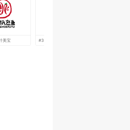
叶美宝
#32 by
王涛
#31 by
李