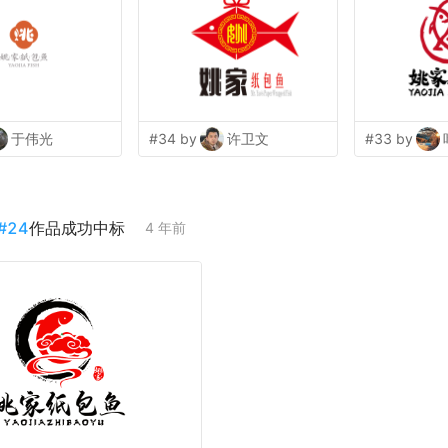
于伟光
#34 by
许卫文
#33 by
#
24
作品成功中标
4 年前