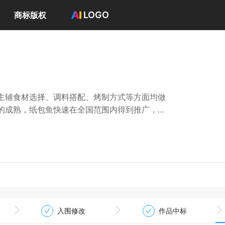
LOGO
商标版权
首页
选择套餐→
LOGO案例
商标版权
LOGO
主辅食材选择、调料搭配、烤制方式等方面均做
登录 / 注册
的成熟，纸包鱼快速在全国范围内得到推广，纸
做，想吃就能做好的美食，出现在人们的餐桌
将食物的健康放在了第一位。加之调料的创新使
入围修改
作品中标