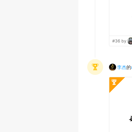
#36 by
李杰
的