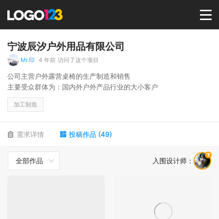
首页
宁波辰汐户外用品有限公司
Mr.印
4 年前
访问了这个项目
选择套餐→
公司主营户外露营桌椅的生产制造和销售
主要受众群体为：国内外户外产品行业的大小客户
LOGO案例
加工制造
商标版权
需求详情
投稿作品
(
49
)
全部作品
入围设计师
：
LOGO
登录 / 注册