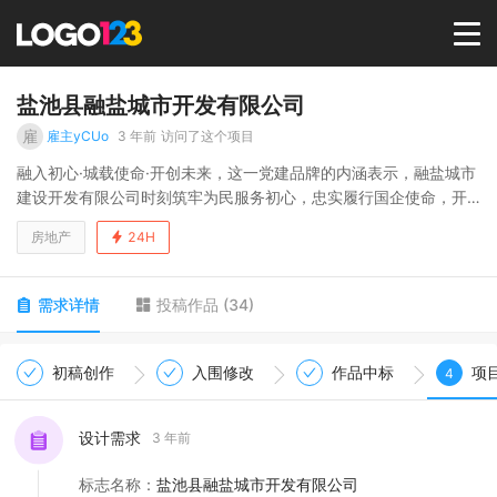
首页
盐池县融盐城市开发有限公司
雇
雇主yCUo
3 年前
访问了这个项目
选择套餐→
融入初心·城载使命·开创未来，这一党建品牌的内涵表示，融盐城市
建设开发有限公司时刻筑牢为民服务初心，忠实履行国企使命，开
创城市建设开发的新蓝图。
LOGO案例
房地产
24H
一、企业精神
“匠心筑城 履行使命 创新实干 行稳致远”
（1）匠心筑城。突出企业主责主业是城市建设开发，始终秉持精益
商标版权
需求详情
投稿作品
(
34
)
求精的匠心精神，筑造城市之美。
（2）履行使命。充分彰显国有企业履行社会责任和民生事业的使
命，坚持以人为本，切实保障民生，坚持为民办实事、办好事是国
LOGO
初稿创作
入围修改
作品中标
项
4
企的服务宗旨。
（3）创新实干。企业倡导敢为人先、开拓进取和求真务实、吃苦耐
登录 / 注册
设计需求
3 年前
劳作风，这是新时代盐池城建人的精神状态和奋斗姿态。
（4）行稳致远。企业致力于健康稳步发展，坚持与时俱进、锐意进
标志名称
：
盐池县融盐城市开发有限公司
取、自强不息，立足本职不断实现自我超越。