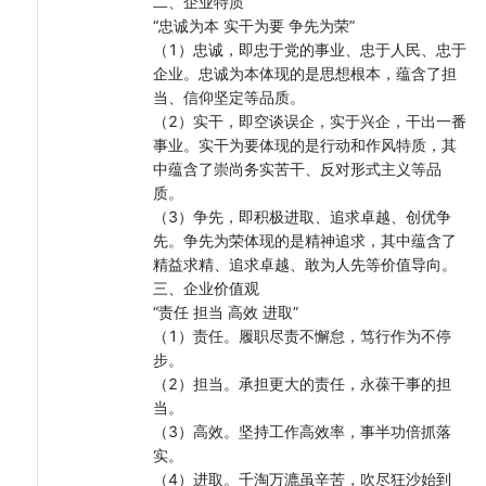
二、企业特质
理、服务城市供热、提升检测水平、加强污水治理为主要工作任
“忠诚为本 实干为要 争先为荣”
务，做强企业实力，做优企业品质，做大企业规模，不断提升服务
（1）忠诚，即忠于党的事业、忠于人民、忠于
盐池经济发展和民生福祉的能力水平。
企业。忠诚为本体现的是思想根本，蕴含了担
当、信仰坚定等品质。
（2）实干，即空谈误企，实于兴企，干出一番
事业。实干为要体现的是行动和作风特质，其
中蕴含了崇尚务实苦干、反对形式主义等品
质。
（3）争先，即积极进取、追求卓越、创优争
先。争先为荣体现的是精神追求，其中蕴含了
精益求精、追求卓越、敢为人先等价值导向。
三、企业价值观
“责任 担当 高效 进取”
（1）责任。履职尽责不懈怠，笃行作为不停
步。
（2）担当。承担更大的责任，永葆干事的担
当。
（3）高效。坚持工作高效率，事半功倍抓落
实。
（4）进取。千淘万漉虽辛苦，吹尽狂沙始到