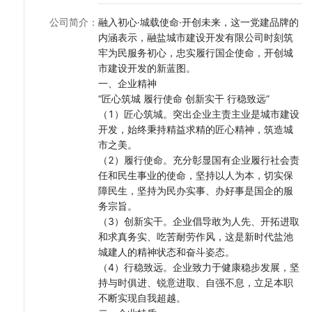
二、企业特质
公司简介
：
融入初心·城载使命·开创未来，这一党建品牌的
“忠诚为本 实干为要 争先为荣”
内涵表示，融盐城市建设开发有限公司时刻筑
（1）忠诚，即忠于党的事业、忠于人民、忠于企业。忠诚为本体现
牢为民服务初心，忠实履行国企使命，开创城
的是思想根本，蕴含了担当、信仰坚定等品质。
市建设开发的新蓝图。
（2）实干，即空谈误企，实于兴企，干出一番事业。实干为要体现
一、企业精神
的是行动和作风特质，其中蕴含了崇尚务实苦干、反对形式主义等
“匠心筑城 履行使命 创新实干 行稳致远”
品质。
（1）匠心筑城。突出企业主责主业是城市建设
（3）争先，即积极进取、追求卓越、创优争先。争先为荣体现的是
开发，始终秉持精益求精的匠心精神，筑造城
精神追求，其中蕴含了精益求精、追求卓越、敢为人先等价值导
市之美。
向。
（2）履行使命。充分彰显国有企业履行社会责
三、企业价值观
任和民生事业的使命，坚持以人为本，切实保
“责任 担当 高效 进取”
障民生，坚持为民办实事、办好事是国企的服
（1）责任。履职尽责不懈怠，笃行作为不停步。
务宗旨。
（2）担当。承担更大的责任，永葆干事的担当。
（3）创新实干。企业倡导敢为人先、开拓进取
（3）高效。坚持工作高效率，事半功倍抓落实。
和求真务实、吃苦耐劳作风，这是新时代盐池
（4）进取。千淘万漉虽辛苦，吹尽狂沙始到金。
城建人的精神状态和奋斗姿态。
四、企业使命
（4）行稳致远。企业致力于健康稳步发展，坚
“用心建设城市、用爱回馈社会、用情服务民生”是城建人的初心和使
持与时俱进、锐意进取、自强不息，立足本职
命，我们将认真落实县委、县政府的重大决策部署，在国资企业党
不断实现自我超越。
委和融盐集团公司的正确带领下，以建设优质工程、规范资产管