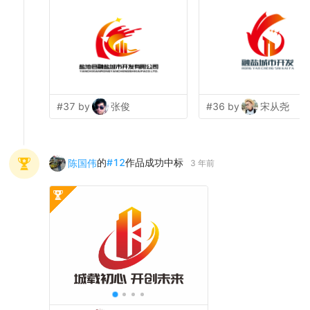
#37 by
张俊
#36 by
宋从尧
的
#
12
作品成功中标
陈国伟
3 年前