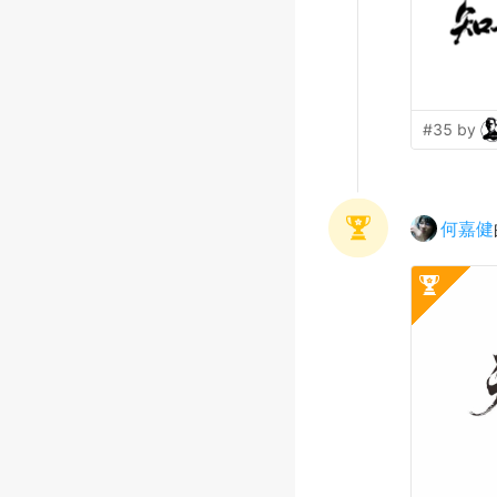
#35 by
何嘉健