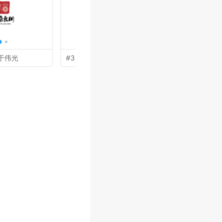
于伟光
#31 by
王文波
#30 by
叶