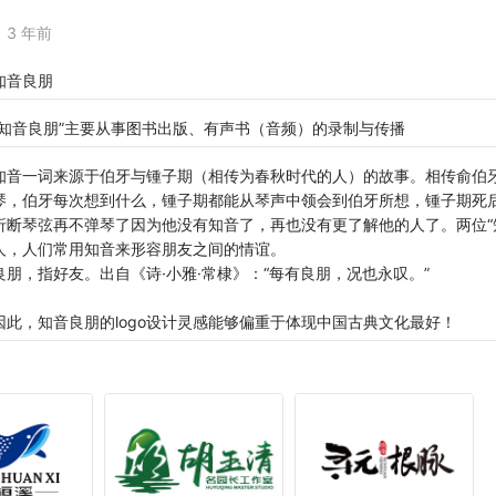
3 年前
知音良朋
“知音良朋”主要从事图书出版、有声书（音频）的录制与传播
知音一词来源于伯牙与锺子期（相传为春秋时代的人）的故事。相传俞伯
琴，伯牙每次想到什么，锺子期都能从琴声中领会到伯牙所想，锺子期死
折断琴弦再不弹琴了因为他没有知音了，再也没有更了解他的人了。两位“
人，人们常用知音来形容朋友之间的情谊。
良朋，指好友。出自《诗·小雅·常棣》：“每有良朋，况也永叹。”
因此，知音良朋的logo设计灵感能够偏重于体现中国古典文化最好！