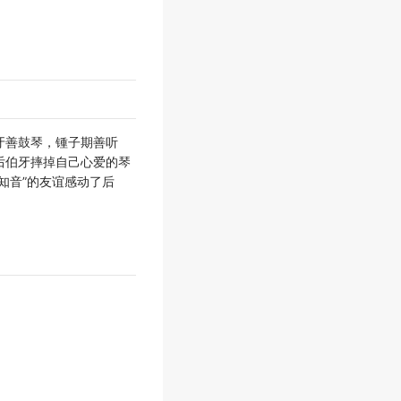
牙善鼓琴，锺子期善听
后伯牙摔掉自己心爱的琴
知音”的友谊感动了后