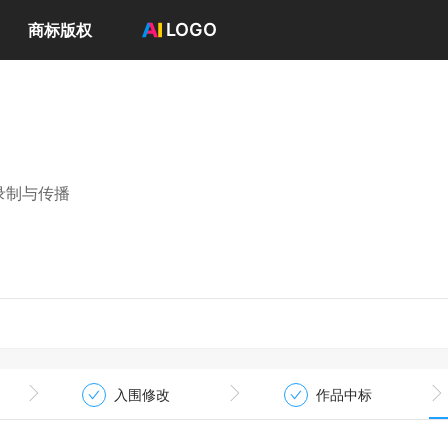
LOGO
商标版权
首页
选择套餐→
LOGO案例
商标版权
LOGO
录制与传播
登录 / 注册
入围修改
作品中标