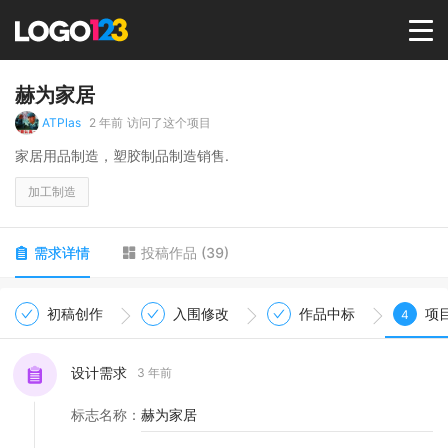
首页
赫为家居
ATPlas
2 年前
访问了这个项目
选择套餐→
家居用品制造，塑胶制品制造销售.
加工制造
LOGO案例
需求详情
投稿作品
(
39
)
商标版权
初稿创作
入围修改
作品中标
项
4
LOGO
设计需求
3 年前
登录 / 注册
标志名称
：
赫为家居