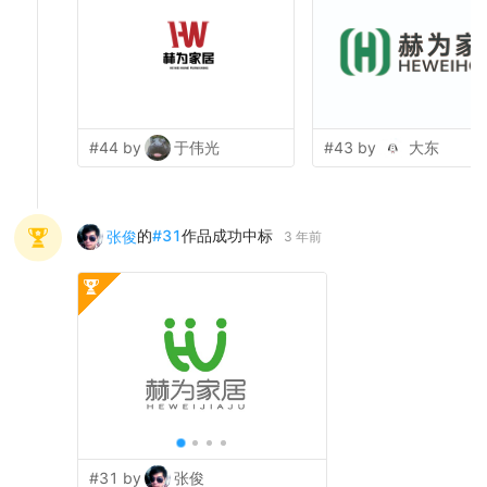
#44 by
于伟光
#43 by
大东
的
#
31
作品成功中标
张俊
3 年前
#31 by
张俊