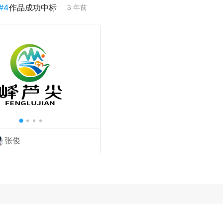
#
4
作品成功中标
3 年前
张俊