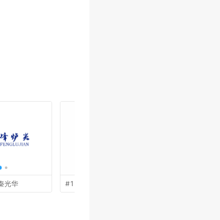
秦光华
#13 by
陈国伟
#12 by
何