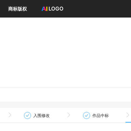
LOGO
商标版权
首页
选择套餐→
LOGO案例
商标版权
LOGO
登录 / 注册
入围修改
作品中标