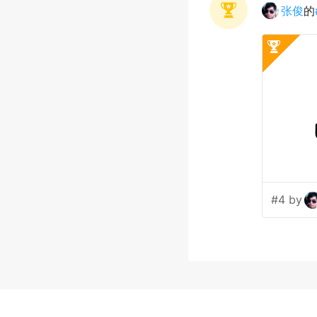
张俊
的
#4 by