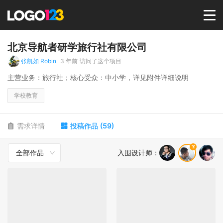
首页
北京导航者研学旅行社有限公司
张凯如 Robin
3 年前
访问了这个项目
选择套餐→
主营业务：旅行社；核心受众：中小学，详见附件详细说明
学校教育
LOGO案例
需求详情
投稿作品
(
59
)
商标版权
全部作品
入围设计师
：
LOGO
登录 / 注册