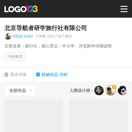
首页
北京导航者研学旅行社有限公司
张凯如 Robin
3 年前
访问了这个项目
选择套餐→
主营业务：旅行社；核心受众：中小学，详见附件详细说明
学校教育
LOGO案例
需求详情
投稿作品
(
59
)
商标版权
全部作品
入围设计师
：
LOGO
登录 / 注册