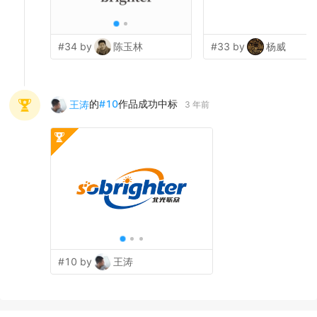
#34 by
陈玉林
#33 by
杨威
的
#
10
作品成功中标
王涛
3 年前
#10 by
王涛