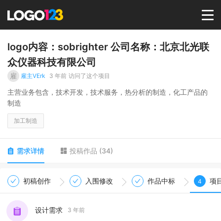
首页
logo内容：sobrighter 公司名称：北京北光联
众仪器科技有限公司
选择套餐→
雇
雇主VErk
3 年前
访问了这个项目
主营业务包含，技术开发，技术服务，热分析的制造，化工产品的
制造
LOGO案例
加工制造
商标版权
需求详情
投稿作品
(
34
)
LOGO
初稿创作
入围修改
作品中标
项
4
登录 / 注册
设计需求
3 年前