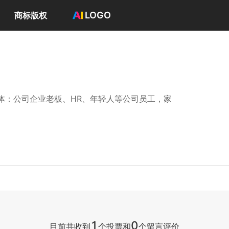
LOGO
商标版权
首页
选择套餐→
司
LOGO案例
商标版权
LOGO
体：公司企业老板、HR、年轻人等公司员工，家
登录 / 注册
1
0
目前共收到
个投票和
个留言评价