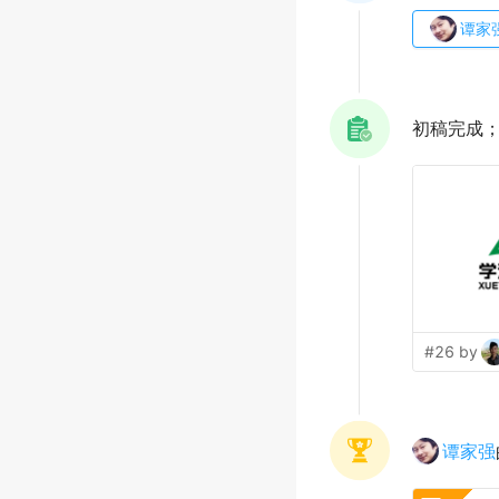
谭家
初稿完成
#26 by
谭家强