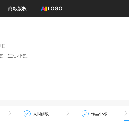
LOGO
商标版权
首页
选择套餐→
LOGO案例
商标版权
项目
LOGO
惯，生活习惯。
登录 / 注册
入围修改
作品中标