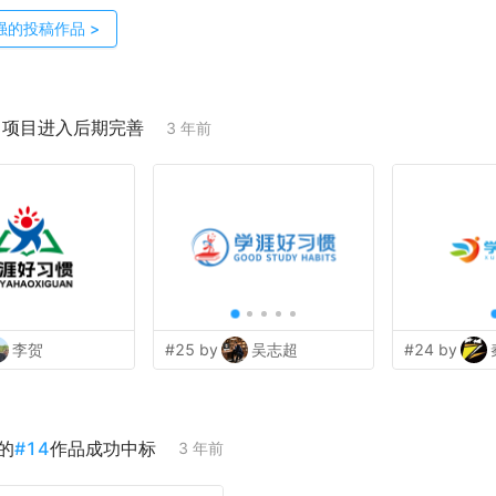
强
的投稿作品
>
；项目进入后期完善
3 年前
李贺
#25 by
吴志超
#24 by
的
#
14
作品成功中标
3 年前