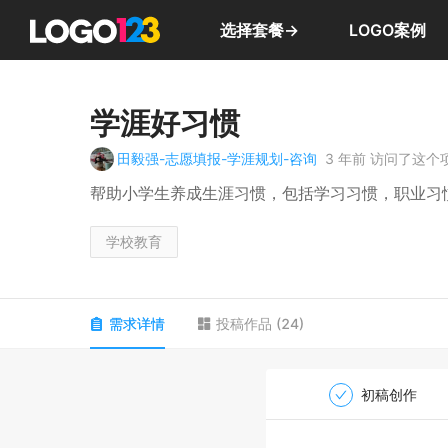
选择套餐→
LOGO案例
学涯好习惯
田毅强-志愿填报-学涯规划-咨询
3 年前
访问了这个
帮助小学生养成生涯习惯，包括学习习惯，职业习
学校教育
需求详情
投稿作品
(
24
)
初稿创作