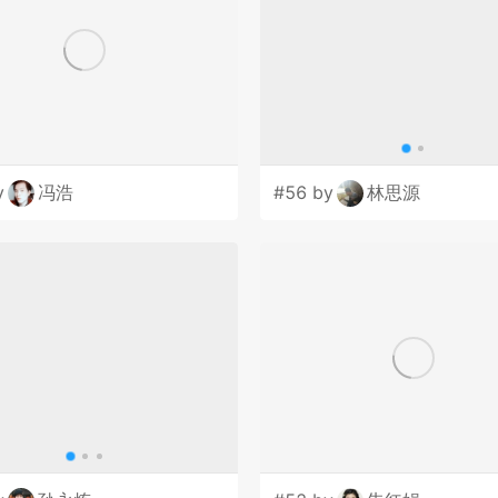
y
冯浩
#56 by
林思源