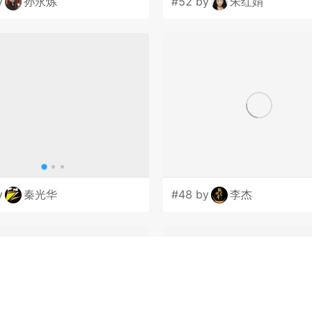
y
孙永炼
#52 by
朱红娟
y
秦光华
#48 by
李杰