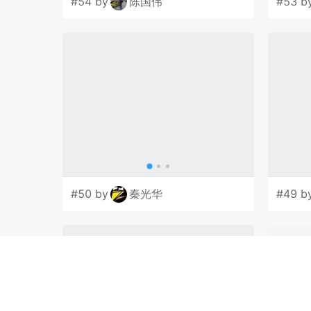
#54 by
陈国伟
#53 b
#50 by
秦光华
#49 b