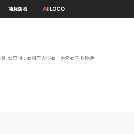
LOGO
商标版权
首页
选择套餐→
LOGO案例
商标版权
LOGO
和商业空间，石材有大理石，天然石等多种选
登录 / 注册