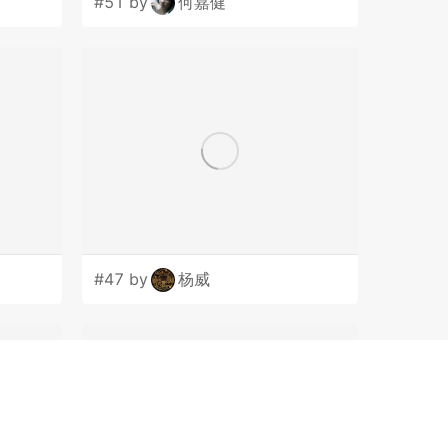
#51 by
何嘉健
#47 by
杨威