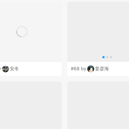
y
安冬
#68 by
姜彦海