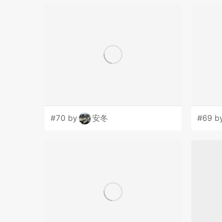
#70 by
安冬
#69 b