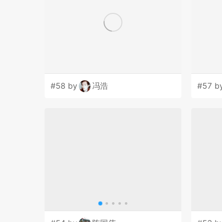
#58 by
冯浩
#57 b