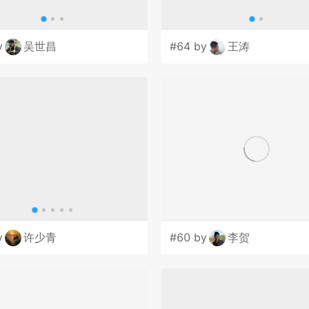
y
吴世昌
#64 by
王涛
y
许少青
#60 by
李贺