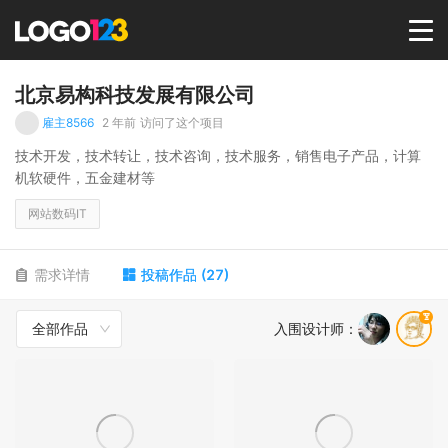
首页
北京易构科技发展有限公司
雇主8566
2 年前
访问了这个项目
选择套餐→
技术开发，技术转让，技术咨询，技术服务，销售电子产品，计算
机软硬件，五金建材等
LOGO案例
网站数码IT
商标版权
需求详情
投稿作品
(
27
)
全部作品
入围设计师
：
LOGO
登录 / 注册