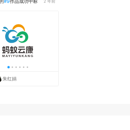
的
#
9
作品成功中标
2 年前
朱红娟