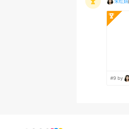
朱红娟
#9 by