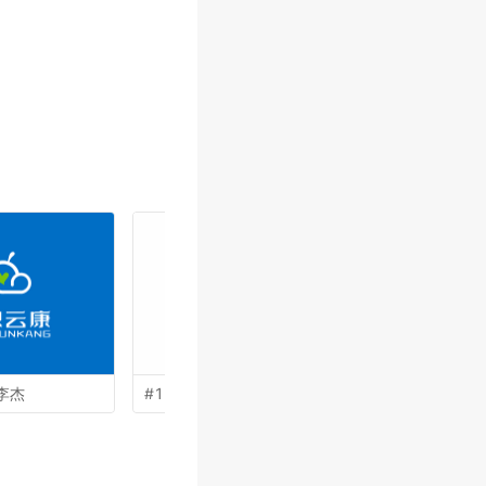
李杰
#15 by
何嘉健
#14 by
晏