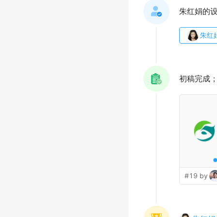
朱红娟的
朱红
初稿完成
#19 by