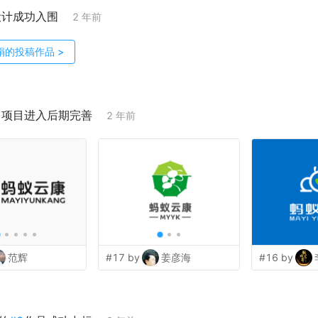
设计成功入围
2 年前
娟
的投稿作品
>
；项目进入后期完善
2 年前
范辉
#17 by
姜彦海
#16 by