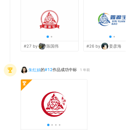
#27 by
陈国伟
#26 by
姜彦海
的
#
12
作品成功中标
朱红娟
1 年前