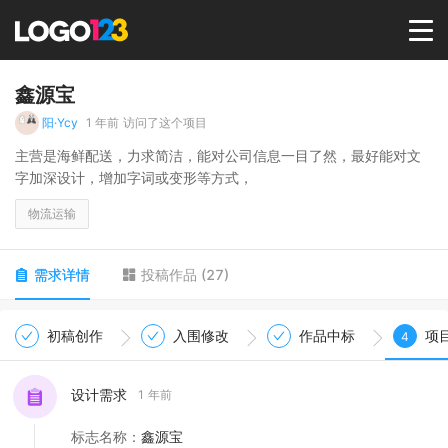
首页
鑫源宝
阳·Ycy
1 年前
访问了这个项目
选择套餐→
主营是海鲜配送，力求简洁，能对公司信息一目了然，最好能对文
字加深设计，增加字词或变形等方式，
LOGO案例
物流运输
商标版权
需求详情
投稿作品
(
27
)
LOGO
初稿创作
入围修改
作品中标
项
4
登录 / 注册
设计需求
1 年前
标志名称
：
鑫源宝