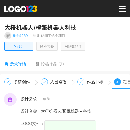
首页
大橙机器人/橙擎机器人科技
雇
雇主4260
1 年前
访问了这个项目
选择套餐→
VI设计
经济套餐
网站数码IT
LOGO案例
需求详情
投稿作品
(
7
)
商标版权
初稿创作
入围修改
作品中标
项
4
LOGO
设计需求
1 年前
设计名称
：
大橙机器人/橙擎机器人科技
登录 / 注册
LOGO文件
：