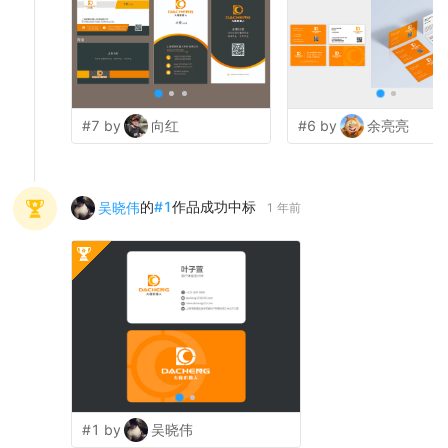
#7 by
向红
#6 by
余亮亮
的
#
1
作品成功中标
吴晓伟
1 年前
#1 by
吴晓伟