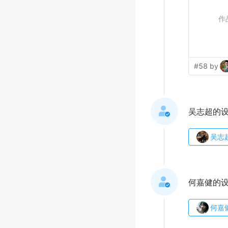
作
#58 by
吴志超的
吴志
何嘉健的
何嘉