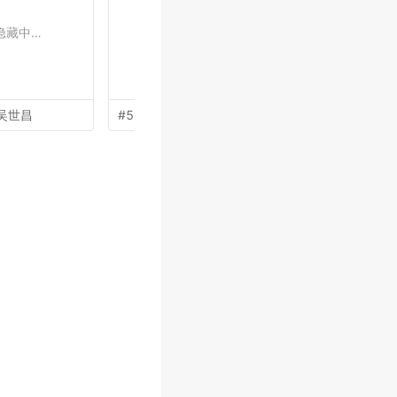
隐藏中…
作品隐藏中…
作品隐
吴世昌
#55 by
吴志超
#53 by
张