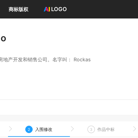
LOGO
商标版权
首页
选择套餐→
io
LOGO案例
商标版权
LOGO
产开发和销售公司。名字叫： Rockas
登录 / 注册
入围修改
作品中标
2
3