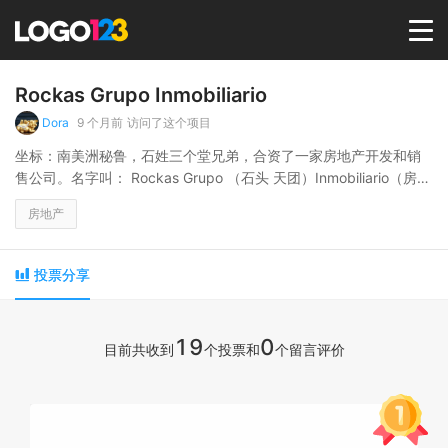
首页
Rockas Grupo Inmobiliario
Dora
9 个月前
访问了这个项目
选择套餐→
坐标：南美洲秘鲁，石姓三个堂兄弟，合资了一家房地产开发和销
售公司。名字叫： Rockas Grupo （石头 天团）Inmobiliario（房地
产）
LOGO案例
房地产
商标版权
投票分享
LOGO
19
0
目前共收到
个投票和
个留言评价
登录 / 注册