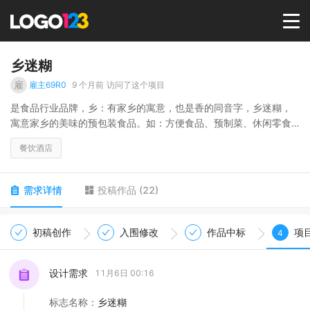
首页
乡迷糊
雇
雇主69R0
9 个月前
访问了这个项目
选择套餐→
是食品行业品牌，乡：有家乡的寓意，也是香的同音字，乡迷糊，
寓意家乡的美味的预包装食品。如：方便食品、预制菜、休闲零食
等。
LOGO案例
餐饮酒店
商标版权
需求详情
投稿作品
(
22
)
LOGO
初稿创作
入围修改
作品中标
项
4
登录 / 注册
设计需求
11月6日 00:16
标志名称
：
乡迷糊