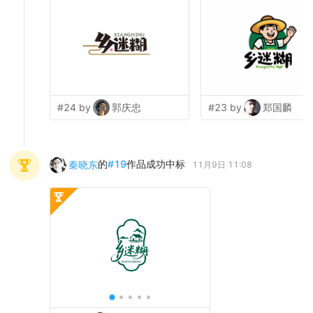
#24 by
郭庆忠
#23 by
郑国麟
的
#
19
作品成功中标
秦晓东
11月9日 11:08