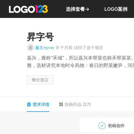
选择套餐→
LOGO案例
昇字号
雇
雇主nyvw
8 个月前
访问了这个项目
嘉兴，雅称“禾城”，所以嘉兴本帮菜也称禾帮菜菜
雅，选材讲究本地时令风物：春日的野菜嫩笋，河
自然本真。在烹饪上，禾帮菜融汇杭帮的清鲜与沪
终形成“咸鲜为底、甜咸适中”的独特风味，于融合
餐饮酒店
文化目标：致力于重塑禾帮菜的当代面貌——以“新
黑珍珠气韵的餐饮新锐。
需求详情
投稿作品
(
27
)
初稿创作