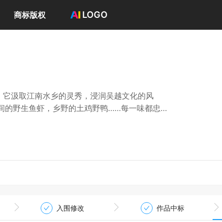
LOGO
商标版权
首页
选择套餐→
LOGO案例
商标版权
LOGO
。它汲取江南水乡的灵秀，浸润吴越文化的风
登录 / 注册
间的野生鱼虾，乡野的土鸡野鸭……每一味都忠于
上的精致，又吸纳淮扬的细腻与徽菜的醇厚，最
中自成一家。
派嘉兴菜”为目标，打造一个兼具米其林质感与
入围修改
作品中标