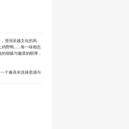
秀，浸润吴越文化的风
土鸡野鸭……每一味都忠
扬的细腻与徽菜的醇厚，
造一个兼具米其林质感与