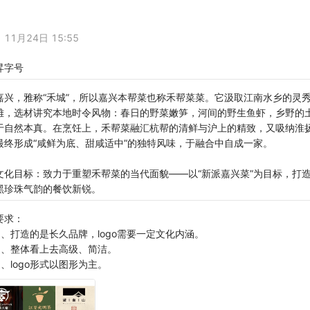
11月24日 15:55
昇字号
嘉兴，雅称“禾城”，所以嘉兴本帮菜也称禾帮菜菜。它汲取江南水乡的灵
雅，选材讲究本地时令风物：春日的野菜嫩笋，河间的野生鱼虾，乡野的
于自然本真。在烹饪上，禾帮菜融汇杭帮的清鲜与沪上的精致，又吸纳淮
最终形成“咸鲜为底、甜咸适中”的独特风味，于融合中自成一家。
文化目标：致力于重塑禾帮菜的当代面貌——以“新派嘉兴菜”为目标，打
黑珍珠气韵的餐饮新锐。
要求：
1、打造的是长久品牌，logo需要一定文化内涵。
2、整体看上去高级、简洁。
3、logo形式以图形为主。