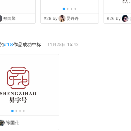
郑国麟
#28 by
晏丹丹
#26 by
的
#
18
作品成功中标
11月28日 15:42
陈国伟