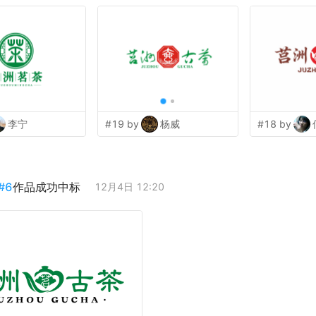
李宁
#19 by
杨威
#18 by
#
6
作品成功中标
12月4日 12:20