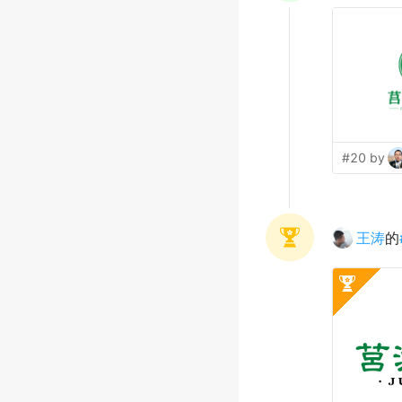
#20 by
王涛
的