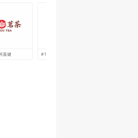
何嘉健
#17 by
晏丹丹
#16 by
王