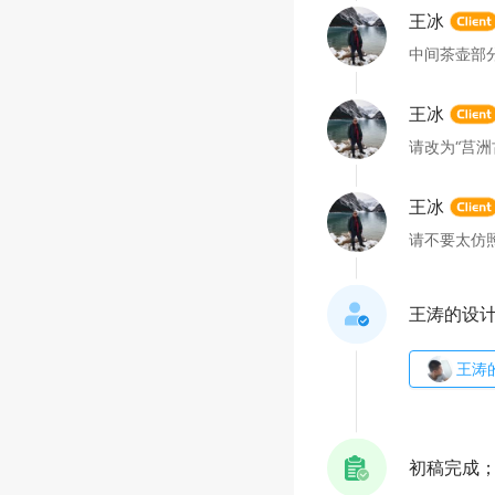
王冰
中间茶壶部
王冰
请改为“莒洲
王冰
请不要太仿
王涛的设
王涛
初稿完成