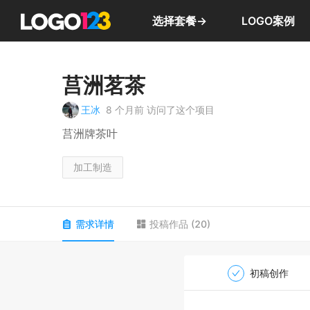
选择套餐→
LOGO案例
莒洲茗茶
王冰
8 个月前
访问了这个项目
莒洲牌茶叶
加工制造
需求详情
投稿作品
(
20
)
初稿创作