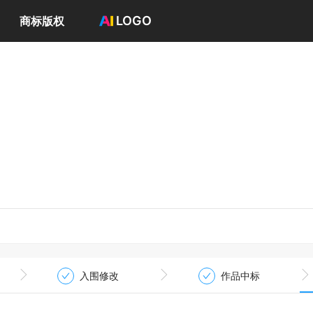
LOGO
商标版权
首页
选择套餐→
LOGO案例
商标版权
LOGO
登录 / 注册
入围修改
作品中标